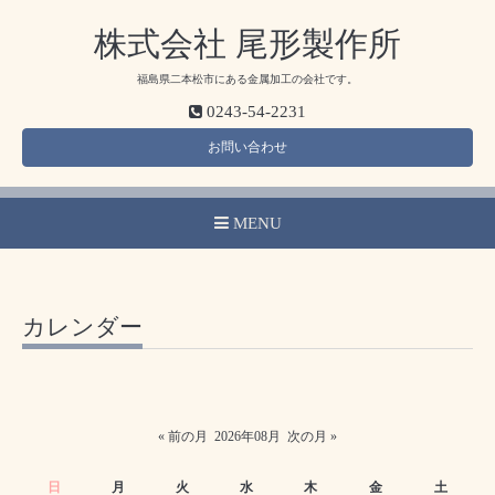
株式会社 尾形製作所
福島県二本松市にある金属加工の会社です。
0243-54-2231
お問い合わせ
MENU
カレンダー
« 前の月
2026年08月
次の月 »
日
月
火
水
木
金
土